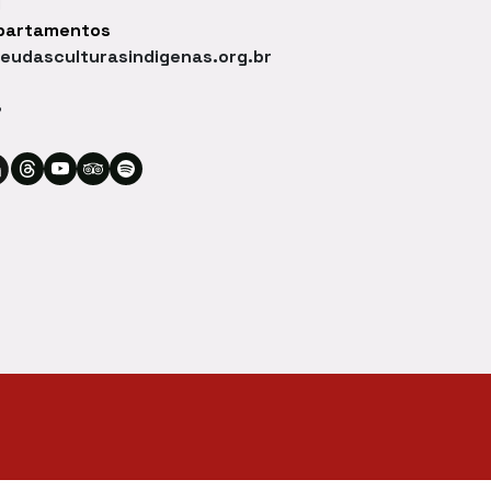
1
epartamentos
udasculturasindigenas.org.br
S
sse o Linkedin do Museu das Culturas Indígenas
tagram do Museu das Culturas Indígenas
 TikTok do Museu das Culturas Indígenas
se o Facebook do Museu das Culturas Indígenas
Acesse o Threads do Museu das Culturas Indígenas
Acesse o YouTube do Museu das Culturas Indígenas
Acesse o Tripadvisor do Museu das Culturas Ind
Acesse o Spotify do Museu das Culturas In