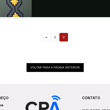
2
«
1
VOLTAR PARA A PÁGINA ANTERIOR
REÇO
CONTATO
na