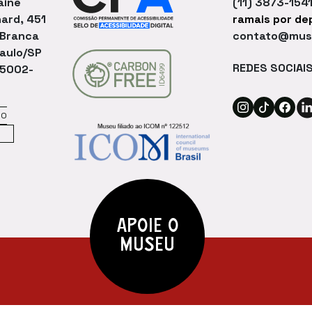
aine
(11) 3873-154
ard, 451
ramais por d
 Branca
contato@muse
aulo/SP
REDES SOCIAI
05002-
Ace
Acesse o Ins
Acesse o
Aces
MO
R
APOIE O
MUSEU