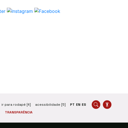
ir para rodapé [4]
acessibilidade [5]
PT
EN
ES
TRANSPARÊNCIA